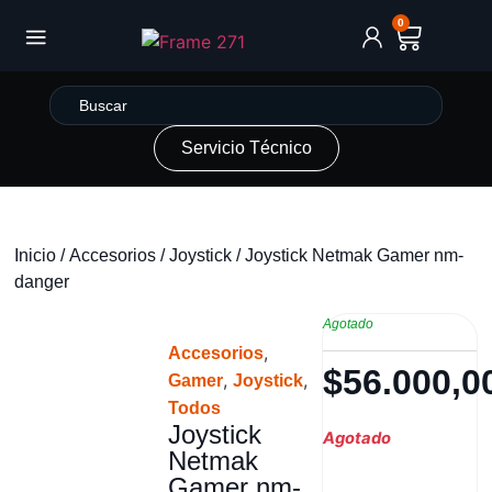
0
Servicio Técnico
Inicio
/
Accesorios
/
Joystick
/ Joystick Netmak Gamer nm-
danger
Agotado
,
Accesorios
$
56.000,0
,
,
Gamer
Joystick
Todos
Joystick
Agotado
Netmak
Gamer nm-