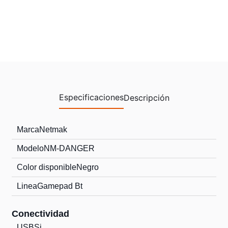
Especificaciones
Descripción
Marca
Netmak
Modelo
NM-DANGER
Color disponible
Negro
Linea
Gamepad Bt
Conectividad
USB
Si