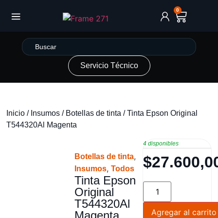
0
Servicio Técnico
Inicio
/
Insumos
/
Botellas de tinta
/ Tinta Epson Original
T544320Al Magenta
4 disponibles
,
Botellas de tinta
$
27.600,0
,
Insumos
Todos
Tinta Epson
Original
T544320Al
Agregar al carrito
Magenta