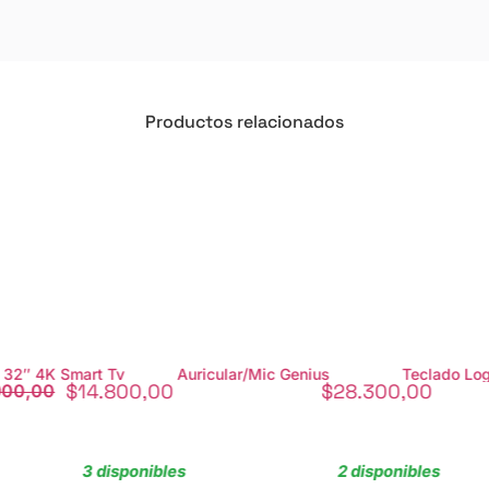
Productos relacionados
icular/Mic Genius
Teclado Logitech Inalambrico
Grasa Silicon
$
28.300,00
$
8.500,00
2 disponibles
6 disponible