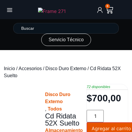
0
Servicio Técnico
Inicio
/
Accesorios
/
Disco Duro Externo
/ Cd Ridata 52X
Suelto
72 disponibles
Disco Duro
$
700,00
Externo
,
Todos
Cd Ridata
52X Suelto
Agregar al carrito
Almacenamiento