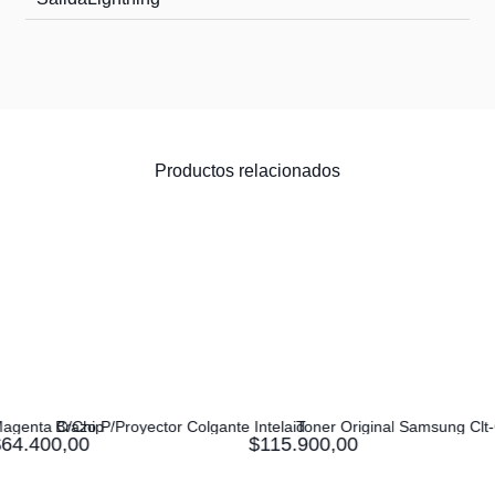
Productos relacionados
nte Intelaid
Toner Original Samsung Clt-C406S Cyan
Adaptador Dvi-D M 24+5 A 
$
115.900,00
$
12.100,00