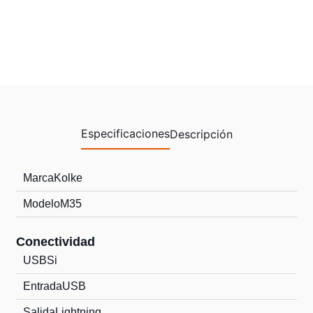
Especificaciones
Descripción
Marca
Kolke
Modelo
M35
Conectividad
USB
Si
Entrada
USB
Salida
Lightning