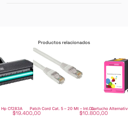
Productos relacionados
f283A
Patch Cord Cat. 5 – 20 Mt – Int.Co
Cartucho Alternativo Hp 9
$
19.400,00
$
10.800,00