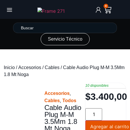
0
Servicio Técnico
Inicio
/
Accesorios
/
Cables
/ Cable Audio Plug M-M 3.5Mm
1.8 Mt Noga
10 disponibles
,
Accesorios
$
3.400,00
,
Cables
Todos
Cable Audio
Plug M-M
3.5Mm 1.8
Agregar al carrito
Mt Noga