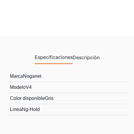
Especificaciones
Descripción
Marca
Noganet
Modelo
V4
Color disponible
Gris
Linea
Ng-Hold