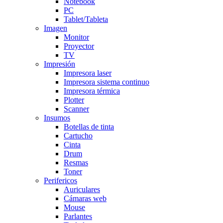
Notebook
PC
Tablet/Tableta
Imagen
Monitor
Proyector
TV
Impresión
Impresora laser
Impresora sistema continuo
Impresora térmica
Plotter
Scanner
Insumos
Botellas de tinta
Cartucho
Cinta
Drum
Resmas
Toner
Perifericos
Auriculares
Cámaras web
Mouse
Parlantes