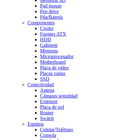
Memoria SD
Pad mouse
Pen drive
Pila/Batería
Componentes
Cooler
Fuentes ATX
HDD
Gabinete
Memoria
Microprocesador
Motherboard
Placa de video
Placas varias
SSD
Conectividad
Antena
Cámaras seguridad
Extensor
Placa de red
Router
Switch
Equipos
Celular/Teléfono
Consola