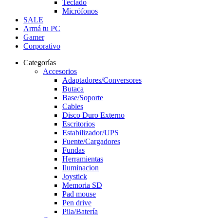
Teclado
Micrófonos
SALE
Armá tu PC
Gamer
Corporativo
Categorías
Accesorios
Adaptadores/Conversores
Butaca
Base/Soporte
Cables
Disco Duro Externo
Escritorios
Estabilizador/UPS
Fuente/Cargadores
Fundas
Herramientas
Iluminacion
Joystick
Memoria SD
Pad mouse
Pen drive
Pila/Batería