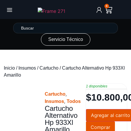
0
Servicio Técnico
Inicio
/
Insumos
/
Cartucho
/ Cartucho Alternativo Hp 933Xl
Amarillo
1 disponibles
,
Cartucho
$
10.800,0
,
Insumos
Todos
Cartucho
Alternativo
Agregar al carrito
Hp 933Xl
Comprar
Amarillo