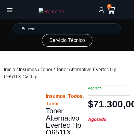
0
Servicio Técnico
Inicio
/
Insumos
/
Toner
/ Toner Alternativo Evertec Hp
Q6511X C/Chip
Agotado
,
,
Insumos
Todos
$
71.300,0
Toner
Toner
Alternativo
Agotado
Evertec Hp
Q6511X