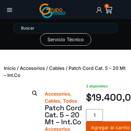
0
Servicio Técnico
Inicio
/
Accesorios
/
Cables
/ Patch Cord Cat. 5 – 20 Mt
– Int.Co
3 disponibles
Accesorios
,
$
19.400,
Cables
,
Todos
Patch Cord
Cat. 5 – 20
Mt – Int.Co
Agregar al carrito
Accesorios