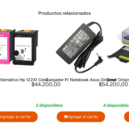
Productos relacionados
 122Xl Color
Cargador P/ Notebook Asus Original
Toner Original Samsung 
$
44.200,00
$
54.200,00
2 disponibles
4 disponibles
rito
Agregar al carrito
Agregar al 