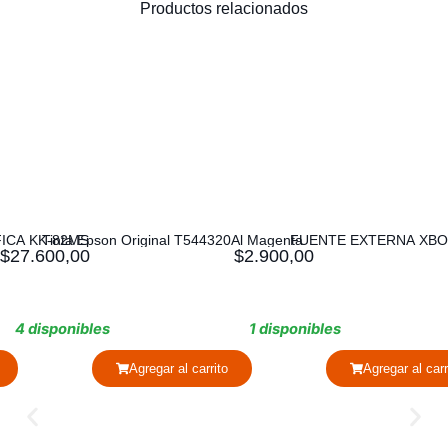
Productos relacionados
T544320Al Magenta
FUENTE EXTERNA XBOX 360 SLIM
Joystick Nog
$
2.900,00
$
28.600,00
1 disponibles
1 disponibles
carrito
Agregar al carrito
Agregar