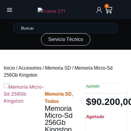
0
Servicio Técnico
Inicio
/
Accesorios
/
Memoria SD
/ Memoria Micro-Sd
256Gb Kingston
Agotado
,
Memoria SD
$
90.200,0
Todos
Memoria
Micro-Sd
Agotado
256Gb
Kingston