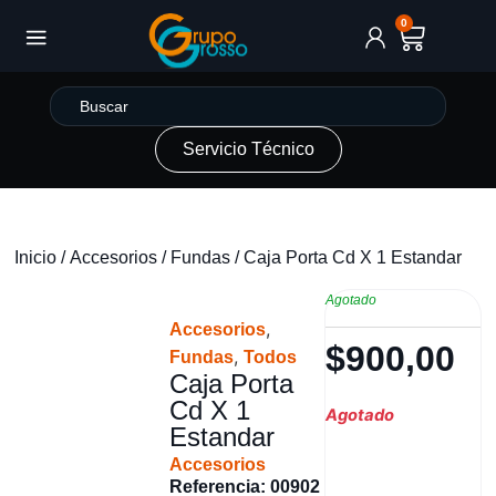
0
Servicio Técnico
Inicio
/
Accesorios
/
Fundas
/ Caja Porta Cd X 1 Estandar
Agotado
,
Accesorios
$
900,00
,
Fundas
Todos
Caja Porta
Cd X 1
Agotado
Estandar
Accesorios
Referencia: 00902