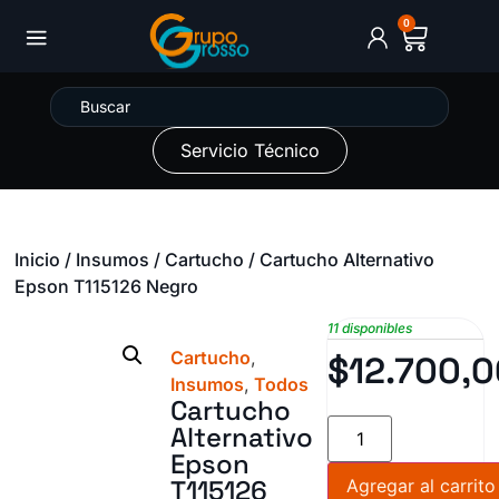
0
Servicio Técnico
Inicio
/
Insumos
/
Cartucho
/ Cartucho Alternativo
Epson T115126 Negro
11 disponibles
Cartucho
,
$
12.700,
Insumos
,
Todos
Cartucho
Alternativo
Epson
T115126
Agregar al carrito