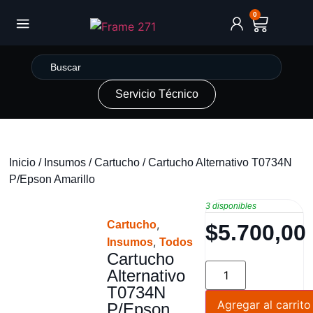
0
Servicio Técnico
Inicio
/
Insumos
/
Cartucho
/ Cartucho Alternativo T0734N
P/Epson Amarillo
3 disponibles
,
Cartucho
$
5.700,00
,
Insumos
Todos
Cartucho
Alternativo
T0734N
Agregar al carrito
P/Epson