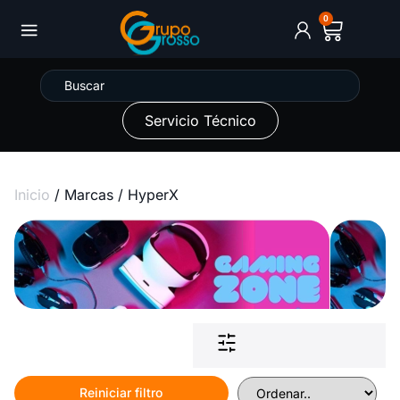
0
Servicio Técnico
Inicio
/ Marcas / HyperX
Reiniciar filtro