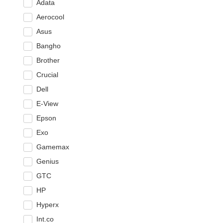
Adata
Aerocool
Asus
Bangho
Brother
Crucial
Dell
E-View
Epson
Exo
Gamemax
Genius
GTC
HP
Hyperx
Int.co