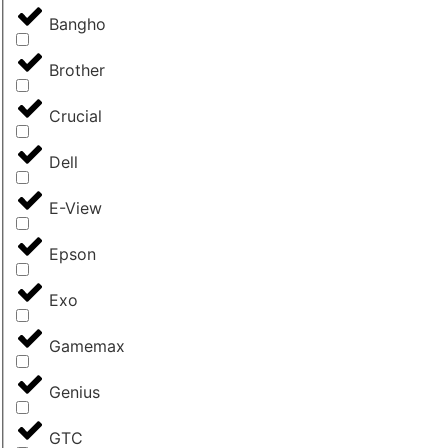
Bangho
Brother
Crucial
Dell
E-View
Epson
Exo
Gamemax
Genius
GTC