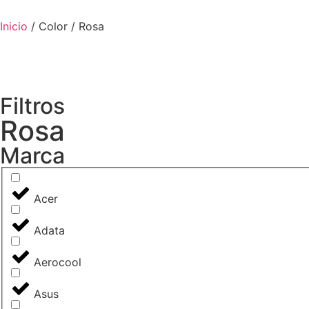
Inicio
/ Color / Rosa
Filtros
Rosa
Marca
Acer
Adata
Aerocool
Asus