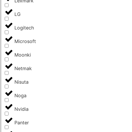
Lexmark
LG
Logitech
Microsoft
Moonki
Netmak
Nisuta
Noga
Nvidia
Panter