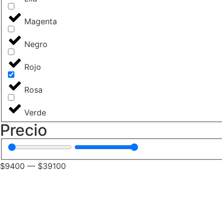
Magenta
Negro
Rojo
Rosa
Verde
Precio
$
9400
—
$
39100