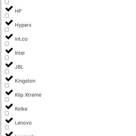
HP
Hyperx
Int.co
Intel
JBL
Kingston
Klip Xtreme
Kolke
Lenovo