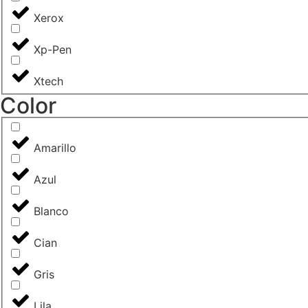
Xerox
Xp-Pen
Xtech
Color
Amarillo
Azul
Blanco
Cian
Gris
Lila