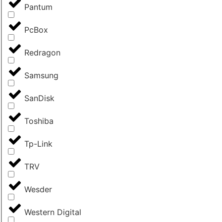
Pantum
PcBox
Redragon
Samsung
SanDisk
Toshiba
Tp-Link
TRV
Wesder
Western Digital