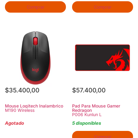
Comprar
Comprar
$
35.400,00
$
57.400,00
Mouse Logitech Inalambrico
Pad Para Mouse Gamer
M190 Wireless
Redragon
P006 Kunlun L
Agotado
5 disponibles
Comprar