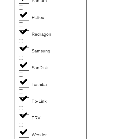
Pantum
PcBox
Redragon
Samsung
SanDisk
Toshiba
Tp-Link
TRV
Wesder