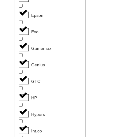
Epson
Exo
Gamemax
Genius
GTC
HP
Hyperx
Int.co