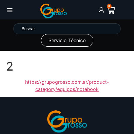
0
Servicio Técnico
2
https://grupogrosso.com.ar/product-
category/equipos/notebook